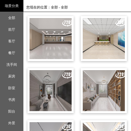
场景分类
您现在的位置：全部 - 全部
全部
前厅
客厅
餐厅
洗手间
厨房
卧室
书房
阳台
外景