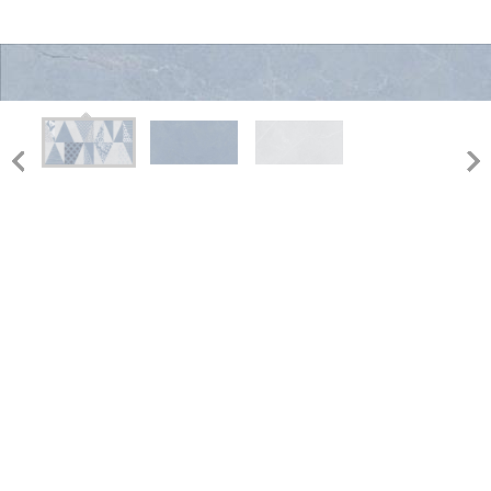
LM37006C
300X600