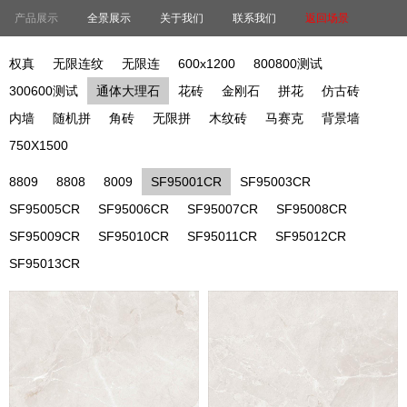
产品展示
全景展示
关于我们
联系我们
返回场景
权真
无限连纹
无限连
600x1200
800800测试
300600测试
通体大理石
花砖
金刚石
拼花
仿古砖
内墙
随机拼
角砖
无限拼
木纹砖
马赛克
背景墙
750X1500
8809
8808
8009
SF95001CR
SF95003CR
SF95005CR
SF95006CR
SF95007CR
SF95008CR
SF95009CR
SF95010CR
SF95011CR
SF95012CR
SF95013CR