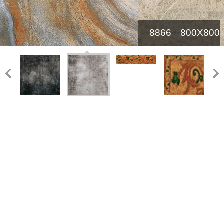
8866
800X800