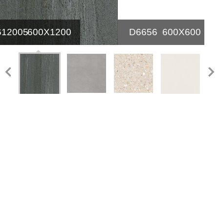
12005
600X1200
D6656
600X600