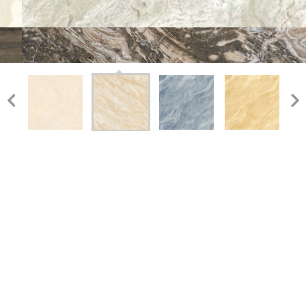
8009
800X800