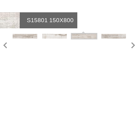
S15801
150X800