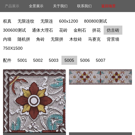
产品展示
全景展示
关于我们
联系我们
返回场景
权真
无限连纹
无限连
600x1200
800800测试
300600测试
通体大理石
花砖
金刚石
拼花
仿古砖
内墙
随机拼
角砖
无限拼
木纹砖
马赛克
背景墙
750X1500
配件
5001
5002
5003
5005
5006
5007