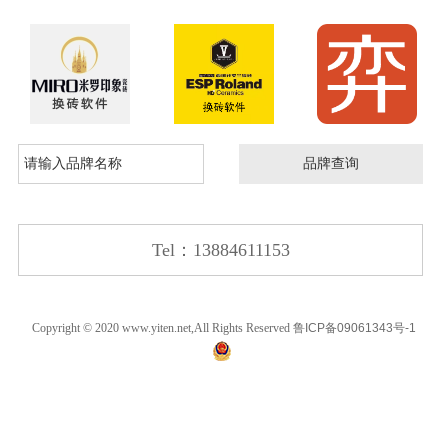
Tel：13884611153
Copyright © 2020 www.yiten.net,All Rights Reserved
鲁ICP备09061343号-1