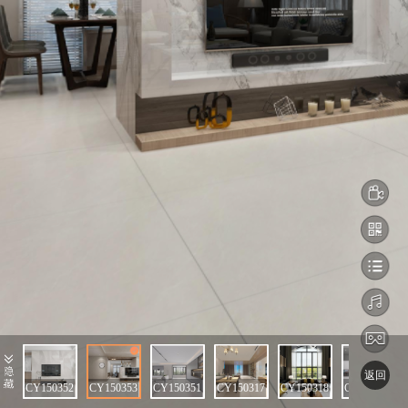
返回
CY150352
CY150353
CY150351
CY150317
CY150318
CY150312