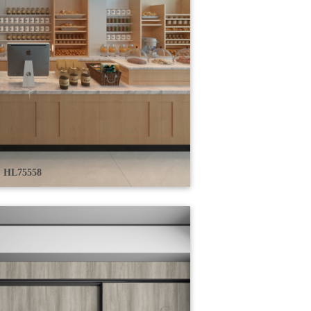
HL75558