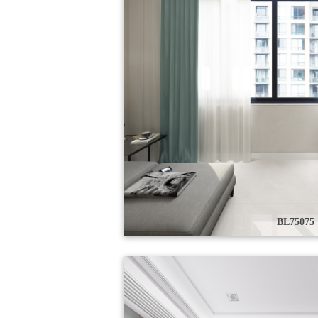
BL75075