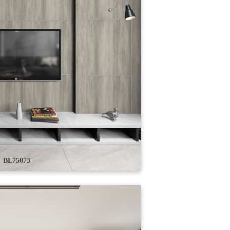
BL75073