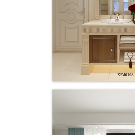
XF40108