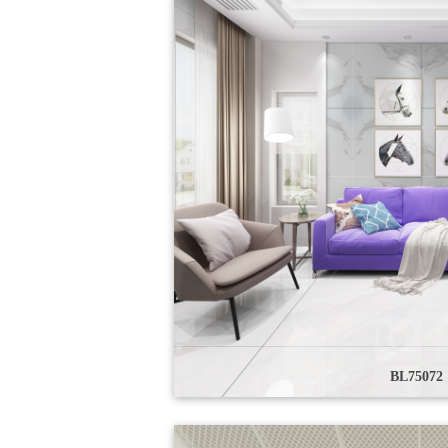
BL75072