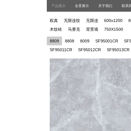
产品展示
全景展示
关于我们
联系
权真
无限连纹
无限连
600x1200
木纹砖
马赛克
背景墙
750X1500
8809
8808
8009
SF95001CR
SF
SF95011CR
SF95012CR
SF95013CR