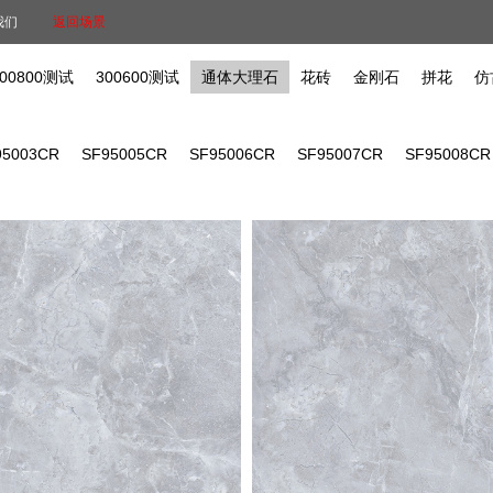
我们
返回场景
800800测试
300600测试
通体大理石
花砖
金刚石
拼花
仿
95003CR
SF95005CR
SF95006CR
SF95007CR
SF95008CR