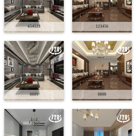
654123
123456
8809
8808