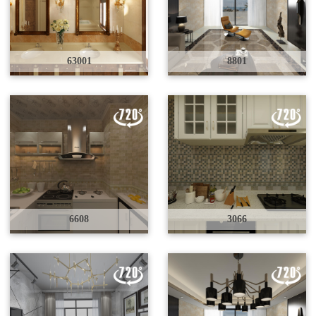
63001
8801
6608
3066