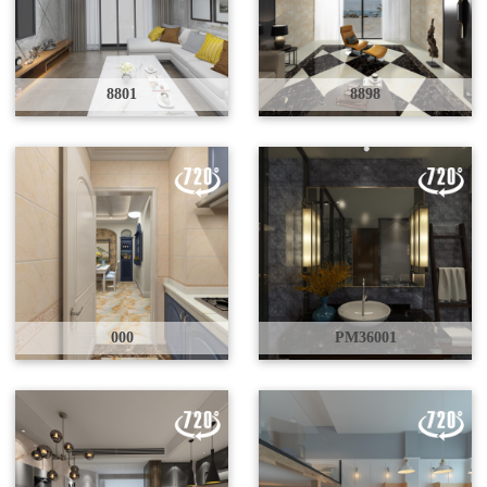
8801
8898
000
PM36001