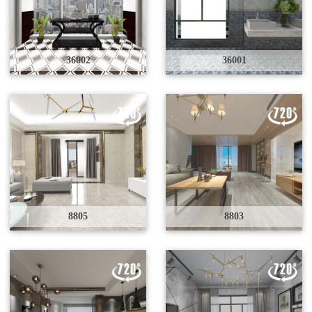
36002
36001
8805
8803