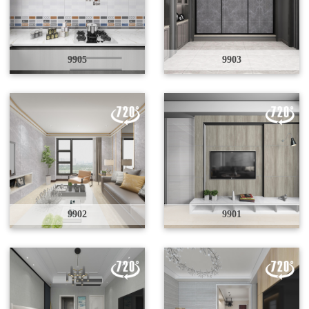
9905
9903
9902
9901