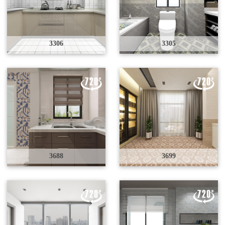
3306
3305
3688
3699