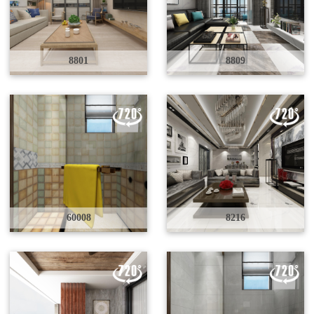
8801
8809
60008
8216