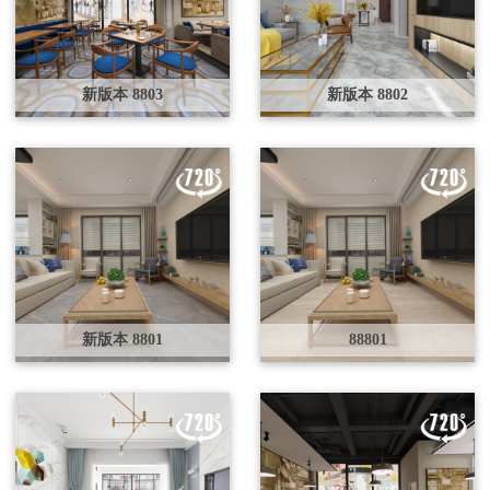
新版本 8803
新版本 8802
新版本 8801
88801