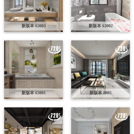
新版本 63003
新版本 63002
新版本 63001
新版本 8805