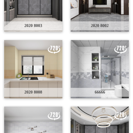
2020 8003
2020 8002
2020 8008
66666