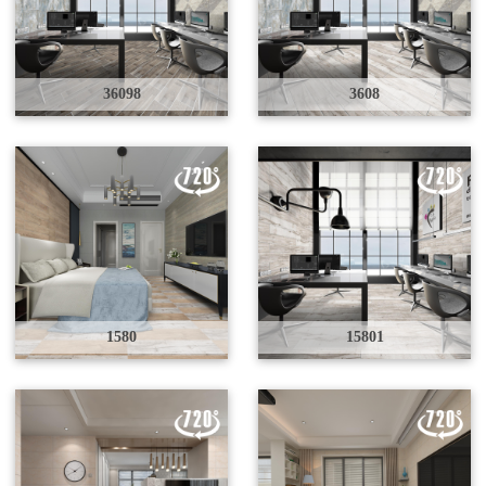
36098
3608
1580
15801