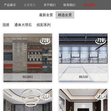
产品展示
全景展示
关于我们
联系我们
返回场景
最新全景
精选全景
混搭
通体大理石
炫彩系列
863081
86310