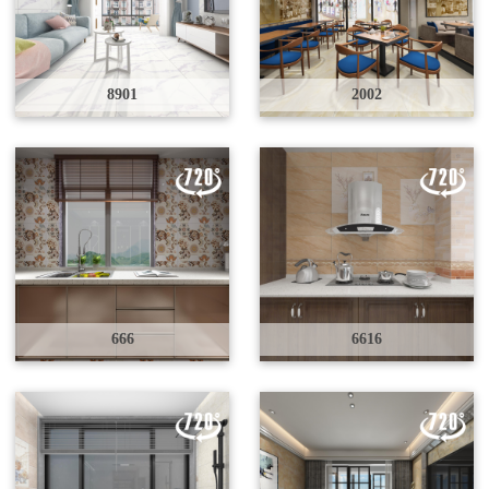
8901
2002
666
6616